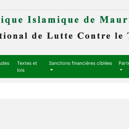
udes
Textes et
Sanctions financières ciblées
Part
lois