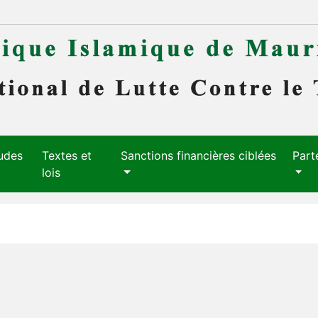
udes
Textes et
Sanctions financières ciblées
Part
lois